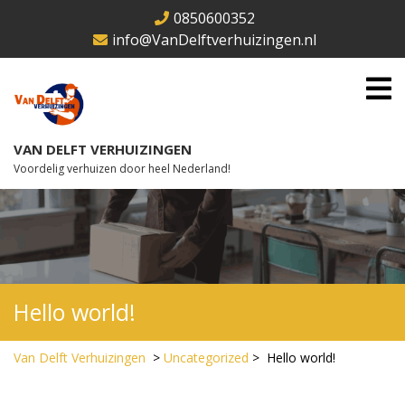
Skip
0850600352
to
info@VanDelftverhuizingen.nl
content
O
M
VAN DELFT VERHUIZINGEN
Voordelig verhuizen door heel Nederland!
Hello world!
Van Delft Verhuizingen
>
Uncategorized
>
Hello world!